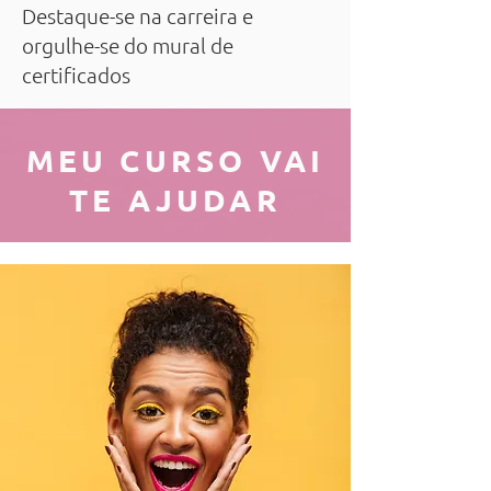
Destaque-se na carreira e
orgulhe-se do mural de
certificados
MEU CURSO VAI
QUERO FAZER MINHA MATRÍCULA
TE AJUDAR