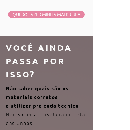
QUERO FAZER MINHA MATRÍCULA
VOCÊ AINDA
PASSA POR
ISSO?
Não saber quais são os
materiais corretos
a utilizar pra cada técnica
Não saber a curvatura correta
das unhas