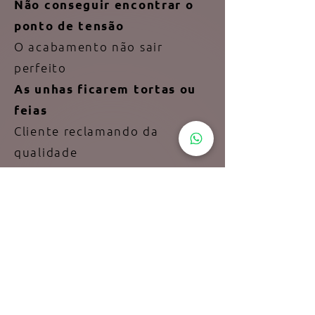
Não conseguir encontrar o
ponto de tensão
O acabamento não sair
perfeito
As unhas ficarem tortas ou
feias
Cliente reclamando da
qualidade
O alongamento solta ou
descola em poucos dias
Cliente pedindo dinheiro de
volta
O gel ficar escorrendo
Não conseguir deixar a unha
com aspecto natural, fica