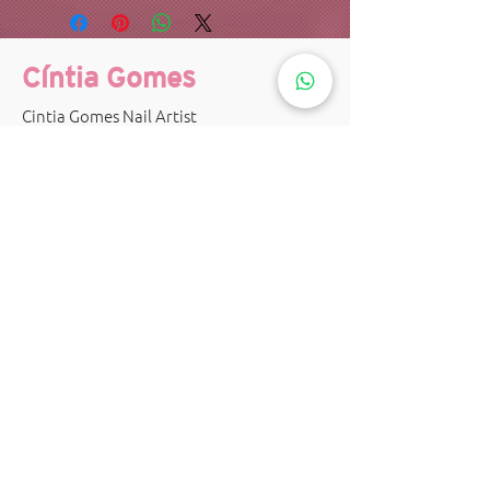
Cíntia Gomes
Cintia Gomes Nail Artist
CNPJ:
30.982.728
/0001-27
Plaza Office - Sala 1016 - Niterói/RJ
©
2018-2024
All rights reserved.
Mídia
Siga-nos